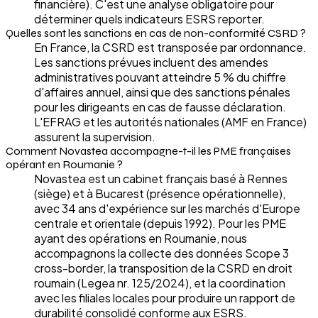
financière). C'est une analyse obligatoire pour
déterminer quels indicateurs ESRS reporter.
Quelles sont les sanctions en cas de non-conformité CSRD ?
En France, la CSRD est transposée par ordonnance.
Les sanctions prévues incluent des amendes
administratives pouvant atteindre 5 % du chiffre
d'affaires annuel, ainsi que des sanctions pénales
pour les dirigeants en cas de fausse déclaration.
L'EFRAG et les autorités nationales (AMF en France)
assurent la supervision.
Comment Novastea accompagne-t-il les PME françaises
opérant en Roumanie ?
Novastea est un cabinet français basé à Rennes
(siège) et à Bucarest (présence opérationnelle),
avec 34 ans d'expérience sur les marchés d'Europe
centrale et orientale (depuis 1992). Pour les PME
ayant des opérations en Roumanie, nous
accompagnons la collecte des données Scope 3
cross-border, la transposition de la CSRD en droit
roumain (Legea nr. 125/2024), et la coordination
avec les filiales locales pour produire un rapport de
durabilité consolidé conforme aux ESRS.