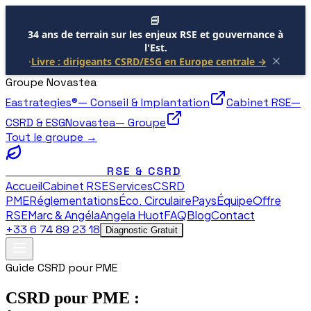
📘
34 ans de terrain sur les enjeux RSE et gouvernance à
l'Est.
·
Livre : dirigeants CSRD/ESG en Europe centrale →
Groupe Novastea
Eastrategies®
—
Conseil & Implantation
Cabinet RSE
—
CSRD & ESG
Novastea
—
Groupe
Tout le groupe →
RSE & CSRD
NOVASTEA
Accueil
Cabinet RSE
Services
CSRD
PME
Réglementations
Éco. Circulaire
Pays
Équipe
Offre
RSE
Marc & Angéla
Angela Huot
FAQ
Blog
Contact
+33 6 74 89 23 18
Diagnostic Gratuit
Guide CSRD pour PME
CSRD pour PME :