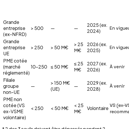
Chiffre
Total
1er
Catégorie
Salariés
Stat
d'affaires
bilan
rapport
Grande
2025 (ex.
entreprise
> 500
—
—
En vigue
2024)
(ex-NFRD)
Grande
> 25
2026 (ex.
entreprise
> 250
> 50 M€
En vigue
M€
2025)
UE
PME cotée
≤ 25
2027 (ex.
(marché
10–250
≤ 50 M€
À venir
M€
2026)
réglementé)
Filiale
> 150 M€
2029 (ex.
groupe
—
—
À venir
(UE)
2028)
non-UE
PME non
cotée (VS
< 25
VS (ex-V
< 250
< 50 M€
Volontaire
ex-VSME
M€
recomm
volontaire)
* 2 des 3 seuils doivent être dépassés pendant 2