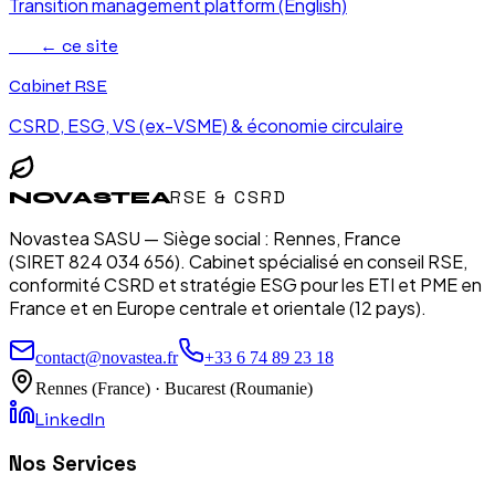
Transition management platform (English)
RSE
← ce site
Cabinet RSE
CSRD, ESG, VS (ex-VSME) & économie circulaire
RSE & CSRD
NOVASTEA
Novastea SASU — Siège social : Rennes, France
(SIRET 824 034 656). Cabinet spécialisé en conseil RSE,
conformité CSRD et stratégie ESG pour les ETI et PME en
France et en Europe centrale et orientale (12 pays).
contact@novastea.fr
+33 6 74 89 23 18
Rennes (France) · Bucarest (Roumanie)
LinkedIn
Nos Services