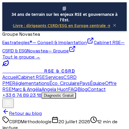
📘
34 ans de terrain sur les enjeux RSE et gouvernance à
l'Est.
·
Livre : dirigeants CSRD/ESG en Europe centrale →
Groupe Novastea
Eastrategies®
—
Conseil & Implantation
Cabinet RSE
—
CSRD & ESG
Novastea
—
Groupe
Tout le groupe →
RSE & CSRD
NOVASTEA
Accueil
Cabinet RSE
Services
CSRD
PME
Réglementations
Éco. Circulaire
Pays
Équipe
Offre
RSE
Marc & Angéla
Angela Huot
FAQ
Blog
Contact
+33 6 74 89 23 18
Diagnostic Gratuit
Retour au blog
CSRD
Méthodologie
20 juillet 2026
12 min de
lecture