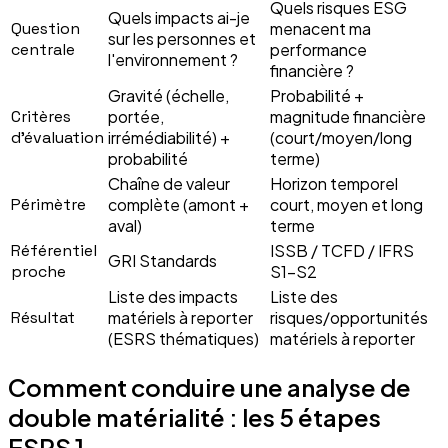
Quels risques ESG
Quels impacts ai-je
Question
menacent ma
sur les personnes et
centrale
performance
l'environnement ?
financière ?
Gravité (échelle,
Probabilité +
Critères
portée,
magnitude financière
d'évaluation
irrémédiabilité) +
(court/moyen/long
probabilité
terme)
Chaîne de valeur
Horizon temporel
Périmètre
complète (amont +
court, moyen et long
aval)
terme
Référentiel
ISSB / TCFD / IFRS
GRI Standards
proche
S1-S2
Liste des impacts
Liste des
Résultat
matériels à reporter
risques/opportunités
(ESRS thématiques)
matériels à reporter
Comment conduire une analyse de
double matérialité : les 5 étapes
ESRS 1