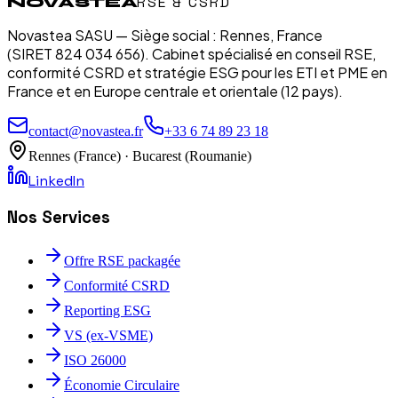
RSE & CSRD
NOVASTEA
Novastea SASU — Siège social : Rennes, France
(SIRET 824 034 656). Cabinet spécialisé en conseil RSE,
conformité CSRD et stratégie ESG pour les ETI et PME en
France et en Europe centrale et orientale (12 pays).
contact@novastea.fr
+33 6 74 89 23 18
Rennes (France) · Bucarest (Roumanie)
LinkedIn
Nos Services
Offre RSE packagée
Conformité CSRD
Reporting ESG
VS (ex-VSME)
ISO 26000
Économie Circulaire