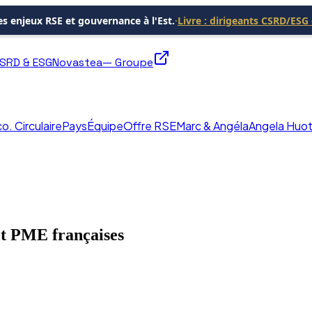
les enjeux RSE et gouvernance à l'Est.
·
Livre : dirigeants CSRD/ESG
SRD & ESG
Novastea
—
Groupe
o. Circulaire
Pays
Équipe
Offre RSE
Marc & Angéla
Angela Huo
et PME françaises