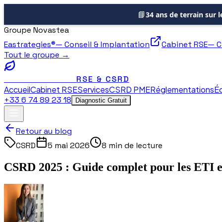
📘
34 ans de terrain sur 
Groupe Novastea
Eastrategies®
—
Conseil & Implantation
Cabinet RSE
—
C
Tout le groupe →
RSE & CSRD
NOVASTEA
Accueil
Cabinet RSE
Services
CSRD PME
Réglementations
Éc
+33 6 74 89 23 18
Diagnostic Gratuit
Retour au blog
CSRD
5 mai 2026
8 min
de lecture
CSRD 2025 : Guide complet pour les ETI 