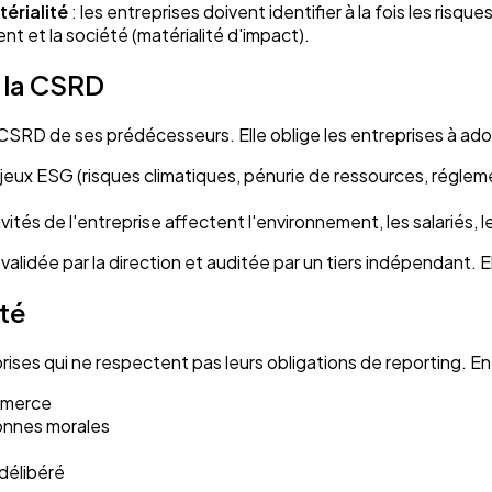
érialité
: les entreprises doivent identifier à la fois les ris
ent et la société (matérialité d'impact).
e la CSRD
a CSRD de ses prédécesseurs. Elle oblige les entreprises à ado
ux ESG (risques climatiques, pénurie de ressources, régleme
ités de l'entreprise affectent l'environnement, les salariés
alidée par la direction et auditée par un tiers indépendant.
té
ises qui ne respectent pas leurs obligations de reporting. En F
ommerce
onnes morales
délibéré