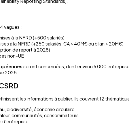
inability Reporting Standards).
 4 vagues :
ises à la NFRD (+500 salariés)
ses à la NFRD (+250 salariés, CA > 40M€ ou bilan > 20M€)
ption de report à 2028)
upes non-UE
ropéennes
seront concernées, dont environ 6 000 entreprises 
gue 2025.
g CSRD
issent les informations à publier. Ils couvrent 12 thématiques
u, biodiversité, économie circulaire
de valeur, communautés, consommateurs
e d'entreprise