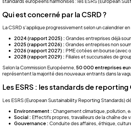
standards européens harmonisés : les ESRS (European Susta
Qui est concerné par la CSRD ?
La CSRD s'applique progressivement selon un calendrier en
2024 (rapport 2025) :
Grandes entreprises déjà soum
2025 (rapport 2026) :
Grandes entreprises non soumi
2026 (rapport 2027) :
PME cotées en bourse (avec o
2028 (rapport 2029) :
Filiales et succursales de gro
Selon la Commission Européenne,
50 000 entreprises eu
représentent la majorité des nouveaux entrants dans la va
Les ESRS : les standards de reportin
Les ESRS (European Sustainability Reporting Standards) défin
Environnement :
Changement climatique, pollution, ea
Social :
Effectifs propres, travailleurs de la chaîne 
Gouvernance :
Conduite des affaires, éthique, cultur