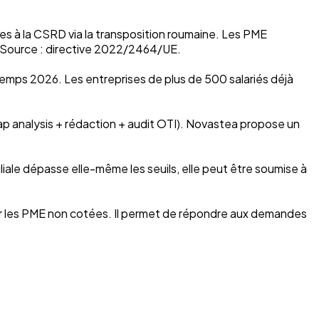
es à la CSRD via la transposition roumaine. Les PME
. Source : directive 2022/2464/UE.
ntemps 2026. Les entreprises de plus de 500 salariés déjà
 analysis + rédaction + audit OTI). Novastea propose un
liale dépasse elle-même les seuils, elle peut être soumise à
r les PME non cotées. Il permet de répondre aux demandes