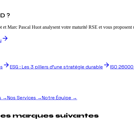
RD ?
et Marc Pascal Huot analysent votre maturité RSE et vous proposent un
y
es
ESG : Les 3 piliers d'une stratégie durable
ISO 26000 
s
→
Nos Services
→
Notre Équipe
→
les marques suivantes