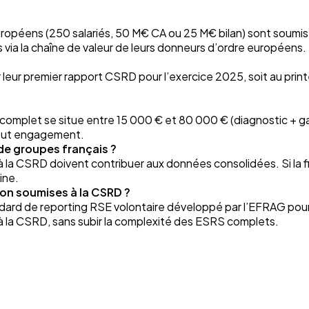
uropéens (250 salariés, 50 M€ CA ou 25 M€ bilan) sont soumis
ia la chaîne de valeur de leurs donneurs d’ordre européens
r leur premier rapport CSRD pour l’exercice 2025, soit au pri
plet se situe entre 15 000 € et 80 000 € (diagnostic + gap
 tout engagement.
 de groupes français ?
à la CSRD doivent contribuer aux données consolidées. Si la fi
ine.
on soumises à la CSRD ?
dard de reporting RSE volontaire développé par l’EFRAG pou
 la CSRD, sans subir la complexité des ESRS complets.