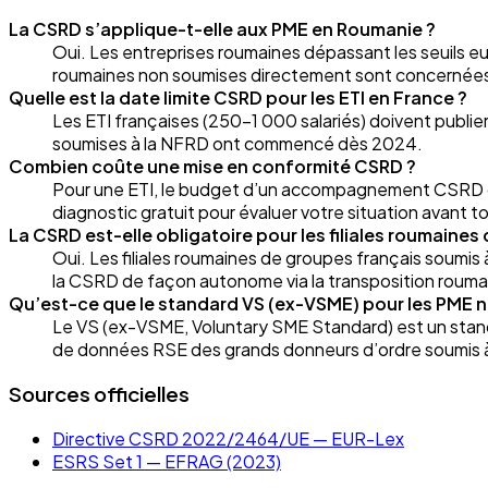
La CSRD s’applique-t-elle aux PME en Roumanie ?
Oui. Les entreprises roumaines dépassant les seuils e
roumaines non soumises directement sont concernées v
Quelle est la date limite CSRD pour les ETI en France ?
Les ETI françaises (250–1 000 salariés) doivent publie
soumises à la NFRD ont commencé dès 2024.
Combien coûte une mise en conformité CSRD ?
Pour une ETI, le budget d’un accompagnement CSRD com
diagnostic gratuit pour évaluer votre situation avant
La CSRD est-elle obligatoire pour les filiales roumaines
Oui. Les filiales roumaines de groupes français soumis 
la CSRD de façon autonome via la transposition rouma
Qu’est-ce que le standard VS (ex-VSME) pour les PME n
Le VS (ex-VSME, Voluntary SME Standard) est un stan
de données RSE des grands donneurs d’ordre soumis à
Sources officielles
Directive CSRD 2022/2464/UE — EUR-Lex
ESRS Set 1 — EFRAG (2023)