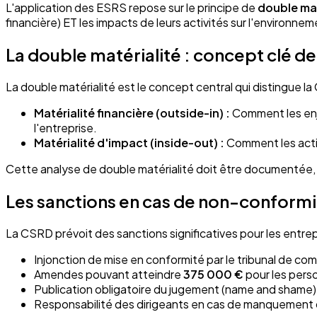
L'application des ESRS repose sur le principe de
double mat
financière) ET les impacts de leurs activités sur l'environnem
La double matérialité : concept clé d
La double matérialité est le concept central qui distingue l
Matérialité financière (outside-in) :
Comment les enje
l'entreprise.
Matérialité d'impact (inside-out) :
Comment les activ
Cette analyse de double matérialité doit être documentée, v
Les sanctions en cas de non-conformi
La CSRD prévoit des sanctions significatives pour les entrepr
Injonction de mise en conformité par le tribunal de c
Amendes pouvant atteindre
375 000 €
pour les pers
Publication obligatoire du jugement (name and shame)
Responsabilité des dirigeants en cas de manquement 